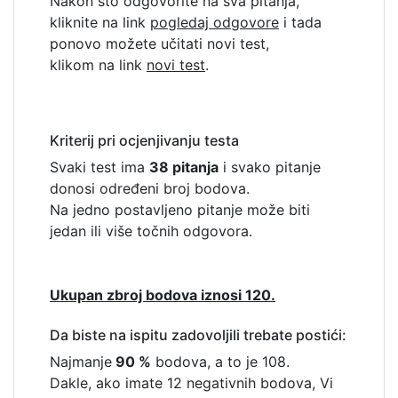
Nakon što odgovorite na sva pitanja,
kliknite na link
pogledaj odgovore
i tada
ponovo možete učitati novi test,
klikom na link
novi test
.
Kriterij pri ocjenjivanju testa
Svaki test ima
38 pitanja
i svako pitanje
donosi određeni broj bodova.
Na jedno postavljeno pitanje može biti
jedan ili više točnih odgovora.
Ukupan zbroj bodova iznosi 120.
Da biste na ispitu zadovoljili trebate postići:
Najmanje
90 %
bodova, a to je 108.
Dakle, ako imate 12 negativnih bodova, Vi